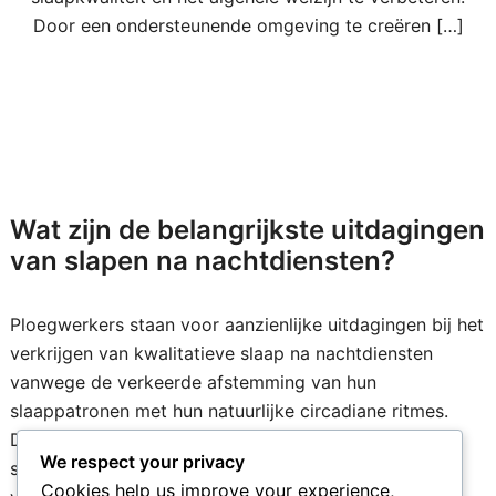
Door een ondersteunende omgeving te creëren […]
Wat zijn de belangrijkste uitdagingen
van slapen na nachtdiensten?
Ploegwerkers staan voor aanzienlijke uitdagingen bij het
verkrijgen van kwalitatieve slaap na nachtdiensten
vanwege de verkeerde afstemming van hun
slaappatronen met hun natuurlijke circadiane ritmes.
Deze verstoring kan leiden tot moeilijkheden bij het in
We respect your privacy
slaap vallen, het behouden van slaap en het bereiken
Cookies help us improve your experience,